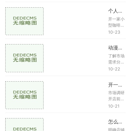
解潜在客
择经营类
的一部
户的需
型开店的
个人开店什么项目好女生可以做
分。投资
求、竞争
第一步是
分析开一
对手的情
明确你想
开一家小
家小型奶
况以及市
要经营的
型咖啡店
茶店，
场的整体
商品或服
项目概述
10-23
环境。分
务。选择
咖啡店在
析目标客
一个你感
近年来受
动漫实体周边店怎么进货的
户确定您
兴趣并且
到越来越
的目标客
了解的领
多年轻人
了解市场
户群体，
域，可以
的青睐，
需求分析
家庭用
提升你的
尤其是女
目标客户
10-22
成功几
生，更喜
在进货之
率。餐饮
欢在悠闲
前，首先
开一家动漫店需要准备什么东西
业：如咖
的环境中
要明确你
啡馆、快
享受一杯
的目标客
市场调研
餐店、餐
香浓的咖
户群体。
开店前的
厅等
啡。开一
动漫周边
第一步是
10-21
家小型咖
产品的消
进行市场
啡店，不
费者主要
调研。你
怎么装修淘宝店铺首页
仅可以提
包括以下
需要了解
供饮品，
几类年轻
当地动漫
明确店铺