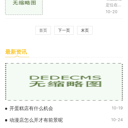
还可以创
人：以学
市场的现
定位在装
造
生和青年
状，包括
修首页之
10-20
为主，喜
目标顾客
前，首先
欢热门的
群体、竞
要明确你
动漫角色
争对手及
的店铺定
首页
下一页
末页
和相关产
市场需
位。你的
品。二次
求。通过
目标客户
元
问卷调
是谁？他
最新资讯
查、社交
们的购物
媒体和线
习惯和偏
下访问等
好是什
方式收集
么？了解
数据，分
这些基本
析消费
信息有助
于你在后
续设计中
做出更有
针对性的
开蛋糕店有什么机会
10-19
选择。目
标客
动漫店怎么开才有前景呢
10-24