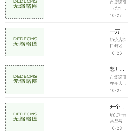
要用到冰
风格。奶
市场调研
块，制冰
茶店常见
与选址市
机可以快
的风格有
场调研在
10-27
速生产冰
可爱、清
决定开店
块，保证
新、复古
之前，首
一万左右开个什么店比较好
奶茶的口
等，确保
先需要进
感。选择
墙贴与店
行市场调
奶茶店项
建议：根
内的主题
研。这一
目概述奶
据店
相符。如
阶段的目
茶店近年
10-26
果你的店
的是了解
来在各大
铺以清新
目标市场
城市和小
想开一家五金店怎么入手
自然为
的需求、
镇中越来
主，可以
竞争对手
越受欢
市场调研
选择以绿
情况以及
迎。凭借
在开店之
植、
潜在的顾
丰富的口
前，进行
10-24
客群体。
味和良好
市场调研
以下是一
的社交属
是非常重
开个店需要什么流程
些具体步
性，奶茶
要的一
骤分析行
已经成为
步。市场
确定经营
业趋势：
许多人日
调研可以
类型与市
研
常生活中
帮助您了
场调研选
10-23
不可或缺