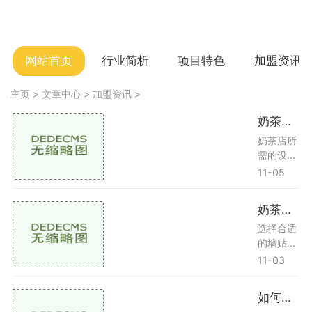
网站首页
行业简析
项目特色
加盟资讯
主页
>
文章中心
>
加盟资讯
>
奶茶店需要哪些设备和材料
奶茶店所
需的设备
开设奶茶
11-05
店需要一
系列专业
奶茶店贴纸墙贴怎么贴
设备，下
面是一些
选择合适
必不可少
的墙贴风
的设备制
格匹配选
11-03
冰机功
择墙贴时
能：奶茶
要考虑店
如何开实体店
中常常需
内整体的