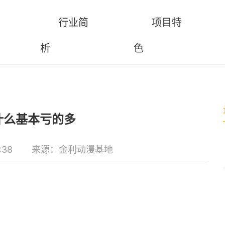
行业简
项目特
析
色
什么基本亏的多
:38
来源：金利动漫基地